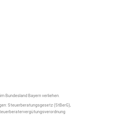
 im Bundesland Bayern verliehen.
gen: Steuerberatungsgesetz (StBerG),
Steuerberatervergütungsverordnung