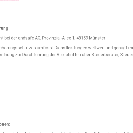
erung
t bei der andsafe AG, Provinzial-Allee 1, 48159 Münster
icherungsschutzes umfasst Dienstleistungen weltweit und genügt m
rdnung zur Durchführung der Vorschriften über Steuerberater, Steue
onen: