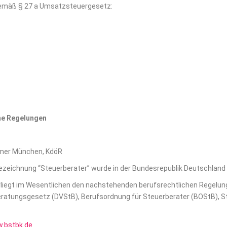
emäß § 27 a Umsatzsteuergesetz:
he Regelungen
mer München, KdöR
bezeichnung “Steuerberater” wurde in der Bundesrepublik Deutschland
rliegt im Wesentlichen den nachstehenden berufsrechtlichen Regelun
atungsgesetz (DVStB), Berufsordnung für Steuerberater (BOStB), 
w.bstbk.de