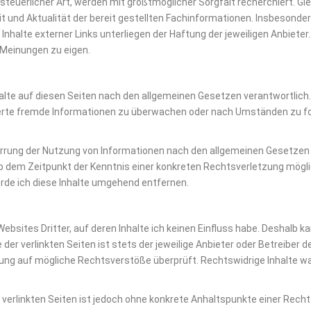
 steuerlicher Art, werden mit größtmöglicher Sorgfalt recherchiert. G
eit und Aktualität der bereit gestellten Fachinformationen. Insbesonde
 Inhalte externer Links unterliegen der Haftung der jeweiligen Anbiete
d Meinungen zu eigen.
halte auf diesen Seiten nach den allgemeinen Gesetzen verantwortlich. 
herte fremde Informationen zu überwachen oder nach Umständen zu for
rrung der Nutzung von Informationen nach den allgemeinen Gesetzen b
ab dem Zeitpunkt der Kenntnis einer konkreten Rechtsverletzung mögl
de ich diese Inhalte umgehend entfernen.
bsites Dritter, auf deren Inhalte ich keinen Einfluss habe. Deshalb k
er verlinkten Seiten ist stets der jeweilige Anbieter oder Betreiber de
ung auf mögliche Rechtsverstöße überprüft. Rechtswidrige Inhalte wa
r verlinkten Seiten ist jedoch ohne konkrete Anhaltspunkte einer Rech