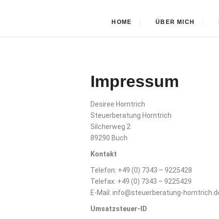
Skip
Steuerberatung Ho
to
HOME
ÜBER MICH
content
Impressum
Desiree Horntrich
Steuerberatung Horntrich
Silcherweg 2
89290 Buch
Kontakt
Telefon: +49 (0) 7343 – 9225428
Telefax: +49 (0) 7343 – 9225429
E-Mail: info@steuerberatung-horntrich.d
Umsatzsteuer-ID