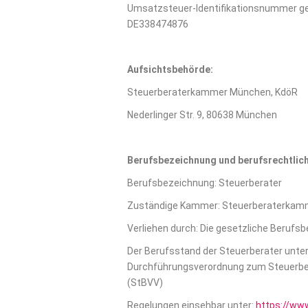
Umsatzsteuer-Identifikationsnummer g
DE338474876
Aufsichtsbehörde:
Steuerberaterkammer München, KdöR
Nederlinger Str. 9, 80638 München
Berufsbezeichnung und berufsrechtlic
Berufsbezeichnung: Steuerberater
Zuständige Kammer: Steuerberaterkam
Verliehen durch: Die gesetzliche Berufs
Der Berufsstand der Steuerberater unte
Durchführungsverordnung zum Steuerber
(StBVV)
Regelungen einsehbar unter:
https://ww